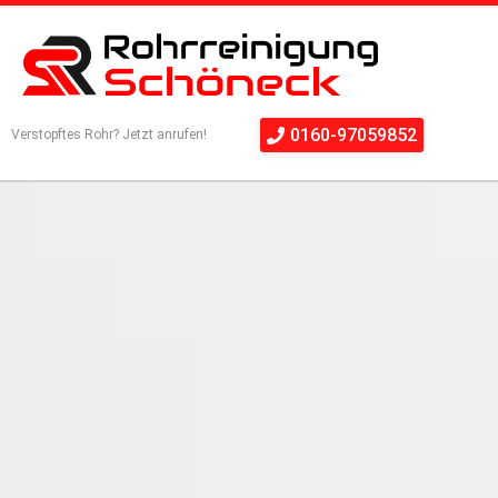
0160-97059852
Verstopftes Rohr? Jetzt anrufen!